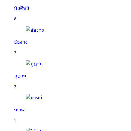
มัลดีฟส์
8
ฮ่องกง
2
ภูฏาน
2
บาหลี
1