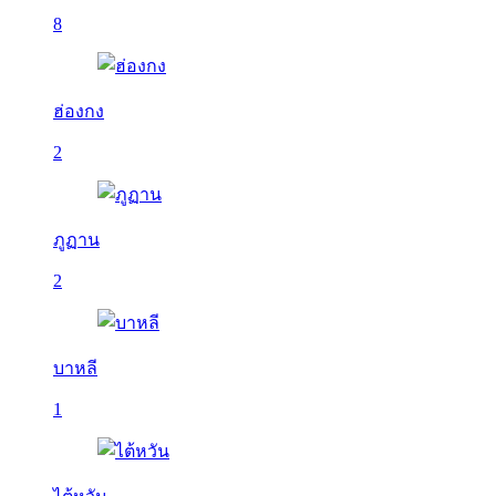
8
ฮ่องกง
2
ภูฏาน
2
บาหลี
1