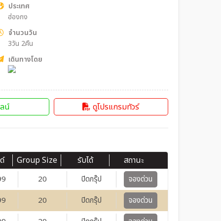
ประเทศ
ฮ่องกง
จำนวนวัน
3วัน 2คืน
เดินทางโดย
ลน์
ดูโปรแกรมทัวร์
ด์
Group Size
รับได้
สถานะ
99
20
ปิดกรุ๊ป
จองด่วน
99
20
ปิดกรุ๊ป
จองด่วน